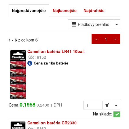
Najpredávanejšie
Najlacnejšie
Najdrahšie
Toggl
Riadkový prehľad
«
1
»
1
-
6
z celkom
6
Camelion batéria LR41 10bal.
Kód: 6152
Cena za 1ks batérie
0,1958
Cena
0,2408 s DPH
Na sklade:
Camelion batéria CR2330
Kód: 6160