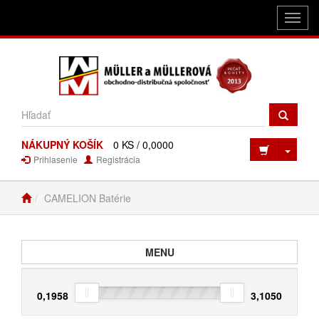
Toggl
navig
NÁKUPNÝ KOŠÍK
0 KS / 0,0000
Toggl
Prihlasenie
Registrácia
CAMELION Batérie
Toggle navigation
MENU
0,1958
3,1050