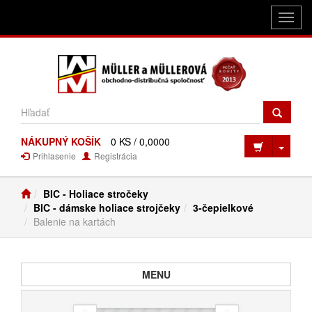
Toggl
navig
NÁKUPNÝ KOŠÍK
0 KS / 0,0000
Toggl
Prihlasenie
Registrácia
BIC - Holiace stročeky
BIC - dámske holiace strojčeky
3-čepielkové
Balenie na kartách
Toggle navigation
MENU