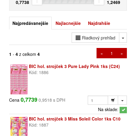
0,7738
1,2469
Najpredávanejšie
Najlacnejšie
Najdrahšie
Toggl
Riadkový prehľad
«
1
»
1
-
4
z celkom
4
BIC hol. strojček 3 Pure Lady Pink 1ks (C24)
Kód: 1886
0,7739
Cena
0,9518 s DPH
Na sklade:
BIC hol. strojček 3 Miss Soleil Color 1ks C10
Kód: 1887