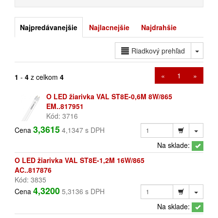
Najpredávanejšie
Najlacnejšie
Najdrahšie
Toggl
Riadkový prehľad
«
1
»
1
-
4
z celkom
4
O LED žiarivka VAL ST8E-0,6M 8W/865
EM..817951
Kód: 3716
3,3615
Cena
4,1347 s DPH
Na sklade:
O LED žiarivka VAL ST8E-1,2M 16W/865
AC..817876
Kód: 3835
4,3200
Cena
5,3136 s DPH
Na sklade: