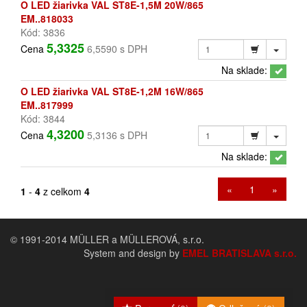
O LED žiarivka VAL ST8E-1,5M 20W/865
EM..818033
Kód: 3836
5,3325
Cena
6,5590 s DPH
Na sklade:
O LED žiarivka VAL ST8E-1,2M 16W/865
EM..817999
Kód: 3844
4,3200
Cena
5,3136 s DPH
Na sklade:
«
1
»
1
-
4
z celkom
4
© 1991-2014 MÜLLER a MÜLLEROVÁ, s.r.o.
System and design by
EMEL BRATISLAVA s.r.o.