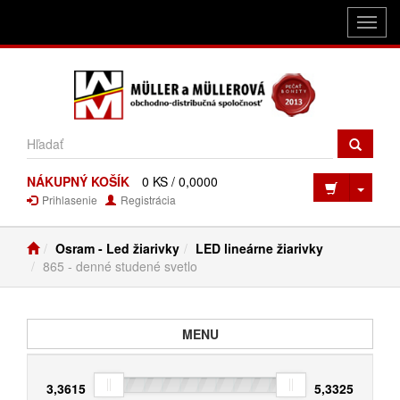
Toggl
navig
NÁKUPNÝ KOŠÍK
0 KS / 0,0000
Toggl
Prihlasenie
Registrácia
Osram - Led žiarivky
LED lineárne žiarivky
865 - denné studené svetlo
Toggle navigation
MENU
3,3615
5,3325