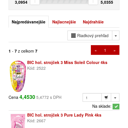
3,0954
5,0355
Najpredávanejšie
Najlacnejšie
Najdrahšie
Toggl
Riadkový prehľad
«
1
»
1
-
7
z celkom
7
BIC hol. strojček 3 Miss Soleil Colour 4ks
Kód: 2522
4,4530
Cena
5,4772 s DPH
Na sklade:
BIC hol. strojček 3 Pure Lady Pink 4ks
Kód: 2667