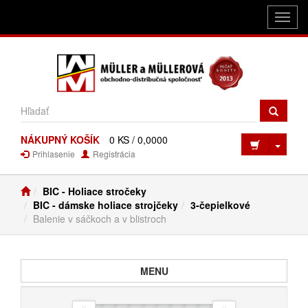
Toggl
navig
NÁKUPNÝ KOŠÍK
0 KS / 0,0000
Toggl
Prihlasenie
Registrácia
BIC - Holiace stročeky
BIC - dámske holiace strojčeky
3-čepielkové
Balenie v sáčkoch a v blistroch
Toggle navigation
MENU