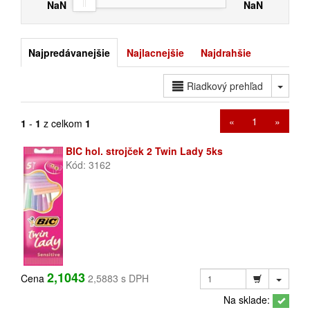
NaN
NaN
Najpredávanejšie
Najlacnejšie
Najdrahšie
Toggl
Riadkový prehľad
«
1
»
1
-
1
z celkom
1
BIC hol. strojček 2 Twin Lady 5ks
Kód: 3162
2,1043
Cena
2,5883 s DPH
Na sklade: