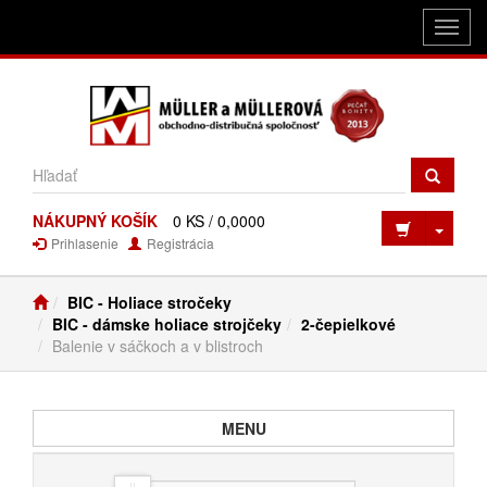
Toggl
navig
NÁKUPNÝ KOŠÍK
0 KS / 0,0000
Toggl
Prihlasenie
Registrácia
BIC - Holiace stročeky
BIC - dámske holiace strojčeky
2-čepielkové
Balenie v sáčkoch a v blistroch
Toggle navigation
MENU